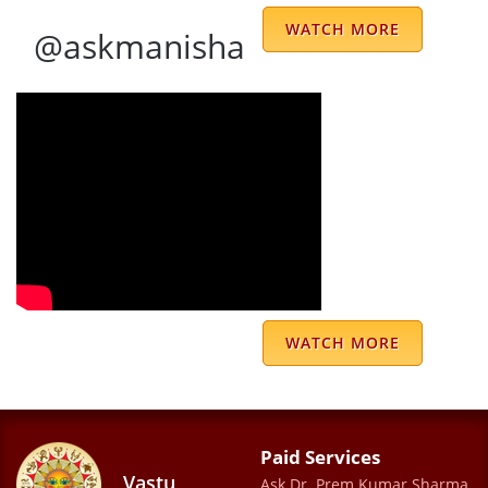
WATCH MORE
@askmanisha
Great astrologer I have come across ever .
His experience and approach is great
towards life and helped me a lot to come
over in my worst situation.
Prerna Mishra
Incredible experience ! His guidance and
analysis is amazing. Helpful and courteous
WATCH MORE
staff (Ms.Jyoti)
Deepak Uppal
Paid Services
Vastu
Ask Dr. Prem Kumar Sharma