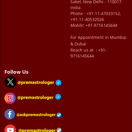
Saket, New Delhi - 110017.
India.
Phone : +91-11-47033152,
+91-11-40532026
Mobile:
+91-9716145644
For Appointment in Mumbai
& Dubai
Reach us at : +91-
9716145644
Follow Us