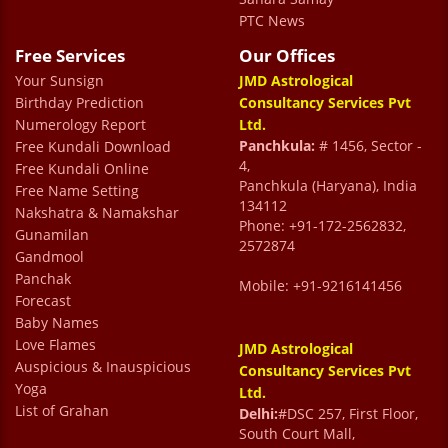
PTC News
Free Services
Our Offices
Your Sunsign
JMD Astrological
Birthday Prediction
Consultancy Services Pvt
Numerology Report
Ltd.
Panchkula:
# 1456, Sector -
Free Kundali Download
4,
Free Kundali Online
Panchkula (Haryana), India
Free Name Setting
134112
Nakshatra & Namakshar
Phone: +91-172-2562832,
Gunamilan
2572874
Gandmool
Panchak
Mobile: +91-9216141456
Forecast
Baby Names
Love Flames
JMD Astrological
Auspicious & Inauspicious
Consultancy Services Pvt
Yoga
Ltd.
List of Grahan
Delhi:
#DSC 257, First Floor,
South Court Mall,