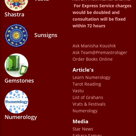
Meeting Sharma ji was a special day 🙏 ..not
For Express Service charges
only because he is an excellent astrologer
would be doubled and
Shastra
consultation will be fixed
but also a very humble / kind human being!
within 72 hours
He does not treat you like a client but as a
Sunsigns
family and make you comfortable and
Ask Manisha Koushik
change your life ✨️ with positivity ✨️! A great
Ask Team@Premastrologer
astrologer a must visit & a the whole team
Order Books Online
of Sharmaji in the office is very kind 😊 and
Article's
humble like Sharma ji !
Learn Numerology
Gemstones
Tarot Reading
Adarsh Misra
Vastu
List of Grahans
Vrats & Festivals
Numerology
Numerology
Media
Star News
Sahara Samay