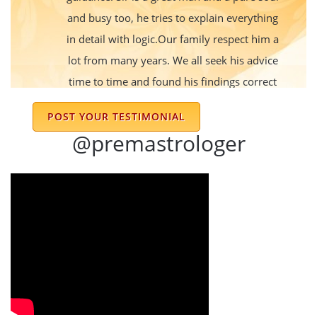
and busy too, he tries to explain everything
in detail with logic.Our family respect him a
lot from many years. We all seek his advice
time to time and found his findings correct
and honour them on priority. Supporting
POST YOUR TESTIMONIAL
staff is also very helpful and deals with
@premastrologer
patience.
PRIKSHIT SINGLA
Good
Harmeet