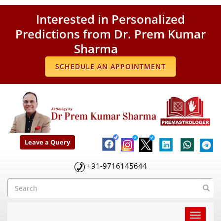
Interested in Personalized
Predictions from Dr. Prem Kumar
Sharma
SCHEDULE AN APPOINTMENT
Leave a Query
+91-9716145644
Toggle