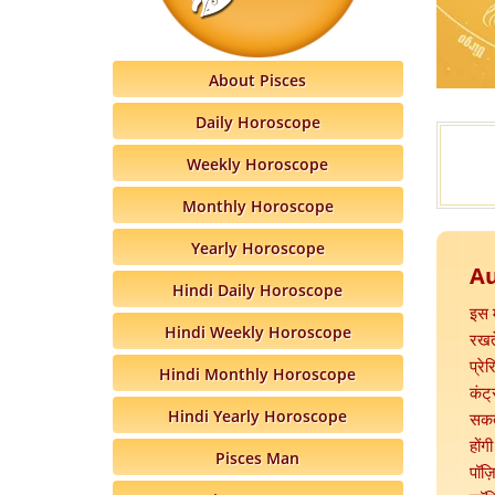
About Pisces
Daily Horoscope
Weekly Horoscope
Monthly Horoscope
Yearly Horoscope
Au
Hindi Daily Horoscope
इस 
Hindi Weekly Horoscope
रखते
प्रे
Hindi Monthly Horoscope
कंट्
Hindi Yearly Horoscope
सकत
होंग
Pisces Man
पॉज़