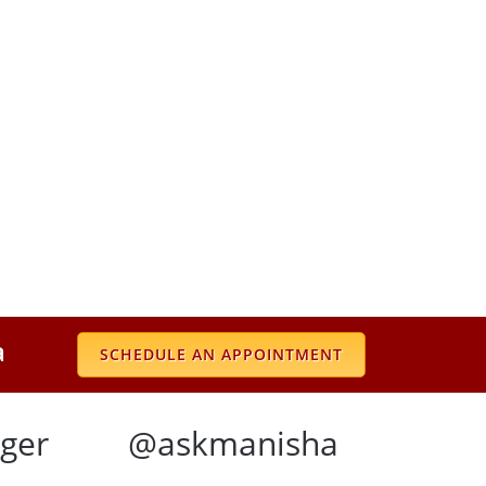
a
SCHEDULE AN APPOINTMENT
ger
@askmanisha