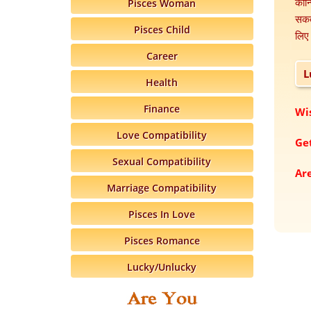
कॉन्
Pisces Woman
सकती
Pisces Child
लिए 
Career
L
Health
Finance
Wis
Love Compatibility
Ge
Sexual Compatibility
Are
Marriage Compatibility
Pisces In Love
Pisces Romance
Lucky/Unlucky