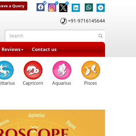
eave a Query
+91-9716145644
t Reviews
Contact us
ittarius
Capricorn
Aquarius
Pisces
e