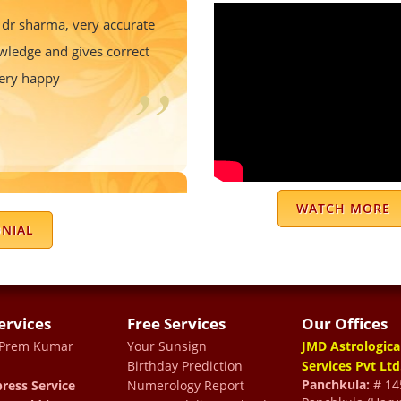
 dr sharma, very accurate
wledge and gives correct
very happy
ns with great attention.
WATCH MORE
and every detail in depth.
ONIAL
ervices
Free Services
Our Offices
 Prem Kumar
Your Sunsign
JMD Astrologica
Birthday Prediction
Services Pvt Ltd
dary in this world . He is
Panchkula:
# 145
ress Service
Numerology Report