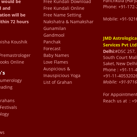
Panchkula (Hary
 would be
Free Kundali Download
 surprised . I am in touch
Phone: +91-172-
d and
Free Kundali Online
nd he not only gives
ation will be
Free Name Setting
Mobile: +91-921
get enriched with his life
ithin 72 hours
Nakshatra & Namakshar
Gunamilan
e life . Remedies he
Gandmool
JMD Astrologica
e without any hassle.
isha Koushik
Panchak
Services Pvt Ltd
a too are there to make
Forecast
Delhi:
#DSC 257, F
remastrologer
Baby Names
South Court Mall
ir greetings , demeanor
ooks Online
Love Flames
Saket, New Delhi
 highly recommend him as
Auspicious &
Phone : +91-11-
e's
Inauspicious Yoga
+91-11-4053202
ur life . Jai Mata Di
Numerology
Mobile:
+91-971
List of Grahan
eading
For Appointmen
 Grahans
Reach us at : +
been associated with Dr
Festivals
logy
 experience every time I
mpathises with one and
ws
 confidence in oneself and