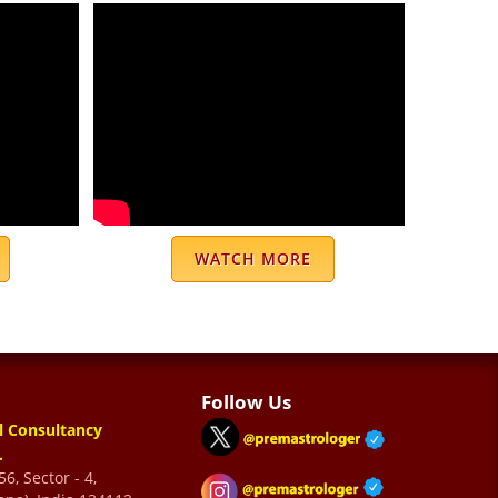
WATCH MORE
Follow Us
l Consultancy
.
6, Sector - 4,