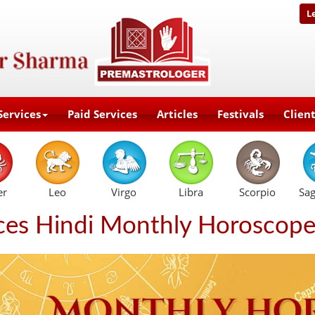
L
Services
Paid Services
Articles
Festivals
Clien
er
Leo
Virgo
Libra
Scorpio
Sag
ces Hindi Monthly Horoscop