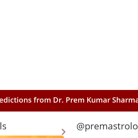
Predictions from Dr. Prem Kumar Sharm
ls
@premastrolo