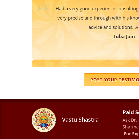
Had a very good experience consulting
very precise and through with his kno
advice and solutions...
Tuba Jain
very cool and calm personality. liste
advises are life changing. explain each 
POST YOUR TESTIM
ANIL T
Paid S
Vastu Shastra
Ask Dr.
Sharma
Wonderful place ...Dr Sharma is a legen
For Exp