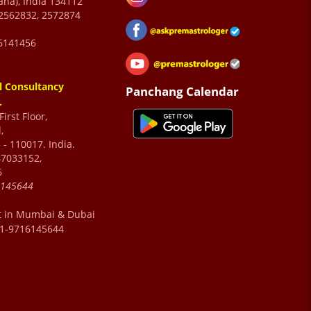
ana), India 134112
2562832, 2572874
6141456
l Consultancy
Panchang Calendar
.
irst Floor,
,
 - 110017. India.
47033152,
6
6145644
t in Mumbai & Dubai
91-9716145644