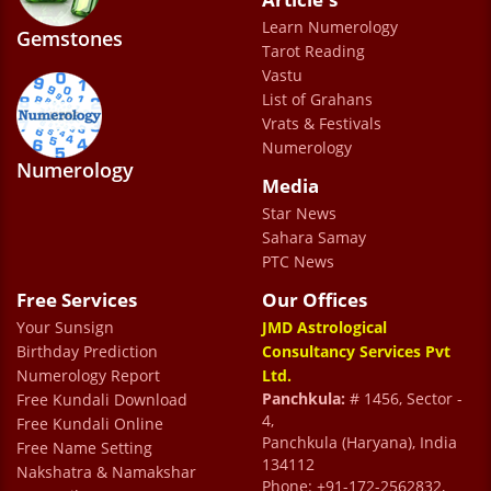
Jatin Sahni
Learn Numerology
Gemstones
Tarot Reading
Vastu
List of Grahans
Vrats & Festivals
Numerology
Numerology
Media
Star News
Sahara Samay
PTC News
Free Services
Our Offices
Your Sunsign
JMD Astrological
Birthday Prediction
Consultancy Services Pvt
Numerology Report
Ltd.
Panchkula:
# 1456, Sector -
Free Kundali Download
4,
Free Kundali Online
Panchkula (Haryana), India
Free Name Setting
134112
Nakshatra & Namakshar
Phone: +91-172-2562832,