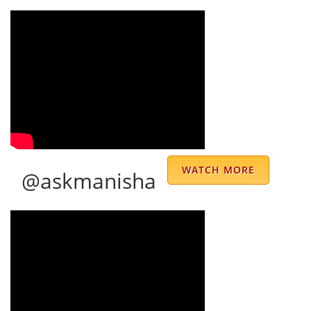
his accurate foresight and helpful counsel
that have helped us steer through our
respective journeys with peace and
preparation.
Shashwat Gupta
He is very polite and very immaculate in the
reading.
WATCH MORE
@askmanisha
Himanshi Raizada
I met Dr. Prem Kumar Sharma when I was
stuck and helpless, knotted with multiple