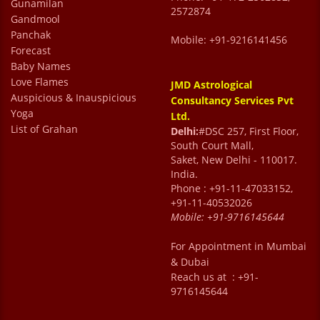
Gunamilan
2572874
Gandmool
Panchak
Mobile: +91-9216141456
Forecast
Baby Names
Love Flames
JMD Astrological
Auspicious & Inauspicious
Consultancy Services Pvt
Yoga
Ltd.
List of Grahan
Delhi:
#DSC 257, First Floor,
South Court Mall,
Saket, New Delhi - 110017.
India.
Phone : +91-11-47033152,
+91-11-40532026
Mobile:
+91-9716145644
For Appointment in Mumbai
& Dubai
Reach us at : +91-
9716145644