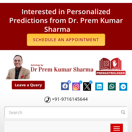
Interested in Personalized
Predictions from Dr. Prem Kumar
Sharma
SCHEDULE AN APPOINTMENT
Leave a Query
+91-9716145644
Toggle