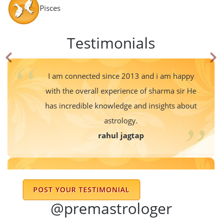
Pisces
Testimonials
I am connected since 2013 and i am happy
with the overall experience of sharma sir He
has incredible knowledge and insights about
astrology.
rahul jagtap
Having been associated with Guru Ji for over
POST YOUR TESTIMONIAL
a decade now, I can confidently say that he
@premastrologer
has been a force of wisdom and guidance
for my family and I. We are ever grateful for