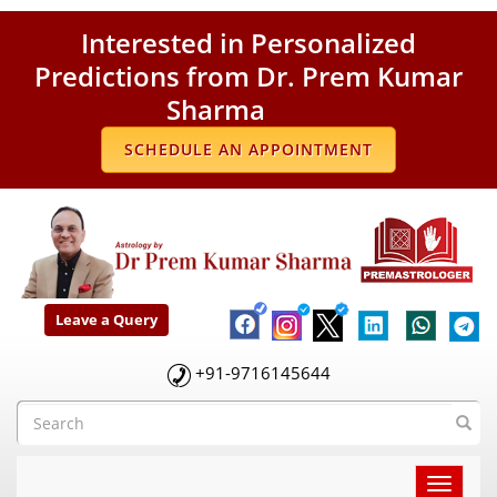
Interested in Personalized
Predictions from Dr. Prem Kumar
Sharma
SCHEDULE AN APPOINTMENT
Leave a Query
+91-9716145644
Toggle