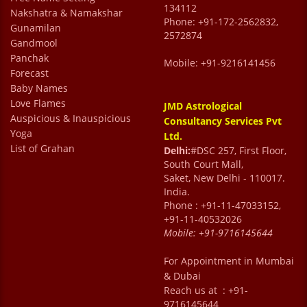
134112
Nakshatra & Namakshar
Phone: +91-172-2562832,
Gunamilan
2572874
Gandmool
Panchak
Mobile: +91-9216141456
Forecast
Baby Names
Love Flames
JMD Astrological
Auspicious & Inauspicious
Consultancy Services Pvt
Yoga
Ltd.
List of Grahan
Delhi:
#DSC 257, First Floor,
South Court Mall,
Saket, New Delhi - 110017.
India.
Phone : +91-11-47033152,
+91-11-40532026
Mobile:
+91-9716145644
For Appointment in Mumbai
& Dubai
Reach us at : +91-
9716145644