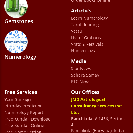
Order Books Online
Manoj Maithani
Article's
Learn Numerology
Gemstones
Tarot Reading
Good predictor according date of birth , I
Vastu
like .
List of Grahans
Vrats & Festivals
Nikita
Numerology
Numerology
Media
Star News
Sahara Samay
PTC News
Free Services
Our Offices
Your Sunsign
JMD Astrological
Birthday Prediction
Consultancy Services Pvt
Numerology Report
Ltd.
Panchkula:
# 1456, Sector -
Free Kundali Download
4,
Free Kundali Online
Panchkula (Haryana), India
Free Name Setting